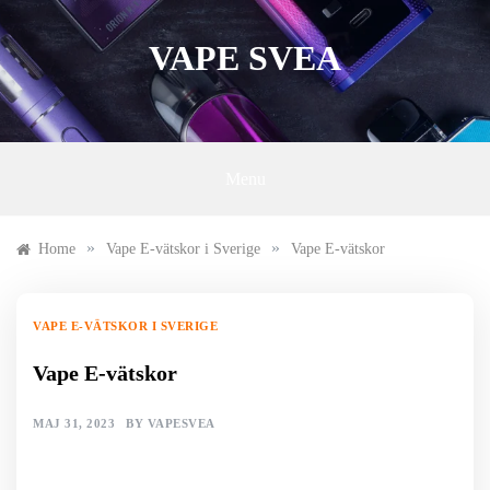
Skip
to
VAPE SVEA
content
Menu
»
»
Home
Vape E-vätskor i Sverige
Vape E-vätskor
VAPE E-VÄTSKOR I SVERIGE
Vape E-vätskor
MAJ 31, 2023
BY
VAPESVEA