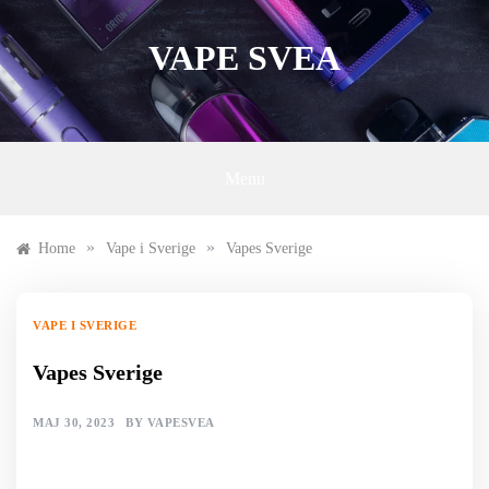
Skip
to
VAPE SVEA
content
Menu
»
»
Home
Vape i Sverige
Vapes Sverige
VAPE I SVERIGE
Vapes Sverige
MAJ 30, 2023
BY
VAPESVEA