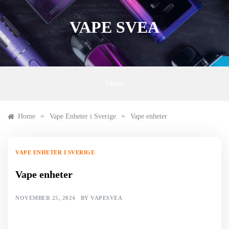
Skip
to
VAPE SVEA
content
Menu
»
»
Home
Vape Enheter i Sverige
Vape enheter
VAPE ENHETER I SVERIGE
Vape enheter
NOVEMBER 25, 2024
BY
VAPESVEA