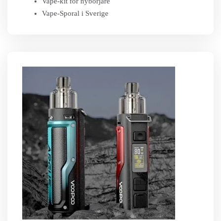
Vape-kit för nybörjare
Vape-Sporal i Sverige