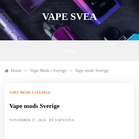
Skip
to
VAPE SVEA
content
Menu
»
»
Home
Vape Mods i Sverige
Vape mods Sverige
VAPE MODS I SVERIGE
Vape mods Sverige
NOVEMBER 27, 2024
BY
VAPESVEA