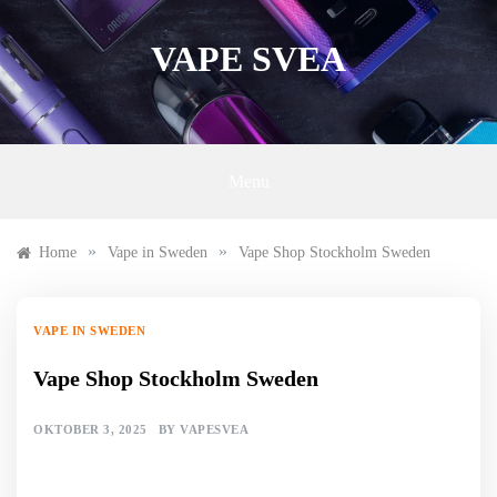
Skip
to
VAPE SVEA
content
Menu
»
»
Home
Vape in Sweden
Vape Shop Stockholm Sweden
VAPE IN SWEDEN
Vape Shop Stockholm Sweden
OKTOBER 3, 2025
BY
VAPESVEA