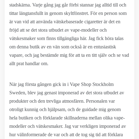
stadskärna. Varje gång jag går förbi stannar jag alltid till och
tittar längtansfullt in genom skyltfönstret. För en person som
är van vid att använda vätskebaserade cigaretter är det en
fröjd att se det stora utbudet av vape-modeller och
vätskesmaker som finns tillgängliga här. Jag fick höra talas
om denna butik av en vän som också är en entusiastisk
vapare, och jag bestämde mig för att ta en titt själv och se vad
allt prat handlar om.
När jag första gången gick in i Vape Shop Stockholm
Sweden, blev jag genast imponerad av det stora utbudet av
produkter och den trevliga atmosfären. Personalen var
otroligt kunnig och hjälpsam, och de guidade mig genom
hela butiken och förklarade skillnaderna mellan olika vape-
modeller och vätskesmaker. Jag var verkligen imponerad av
hur välinformerade de var och att de tog sig tid att förklara