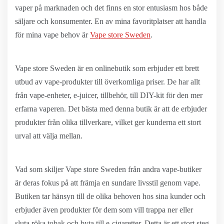
vaper på marknaden och det finns en stor entusiasm hos både
säljare och konsumenter. En av mina favoritplatser att handla
för mina vape behov är
Vape store Sweden
.
Vape store Sweden är en onlinebutik som erbjuder ett brett
utbud av vape-produkter till överkomliga priser. De har allt
från vape-enheter, e-juicer, tillbehör, till DIY-kit för den mer
erfarna vaperen. Det bästa med denna butik är att de erbjuder
produkter från olika tillverkare, vilket ger kunderna ett stort
urval att välja mellan.
Vad som skiljer Vape store Sweden från andra vape-butiker
är deras fokus på att främja en sundare livsstil genom vape.
Butiken tar hänsyn till de olika behoven hos sina kunder och
erbjuder även produkter för dem som vill trappa ner eller
sluta röka tobak och byta till e-cigaretter. Detta är ett stort steg