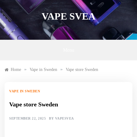
Skip
to
VAPE SVEA
content
Menu
»
»
Home
Vape in Sweden
Vape store Sweden
VAPE IN SWEDEN
Vape store Sweden
SEPTEMBER 22, 2025
BY
VAPESVEA