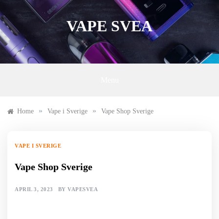
Skip
to
VAPE SVEA
content
Menu
»
»
Home
Vape i Sverige
Vape Shop Sverige
VAPE I SVERIGE
Vape Shop Sverige
APRIL 3, 2023
BY
VAPESVEA